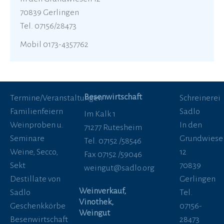
70839 Gerlingen
Tel. 07156/28473
Mobil 0173-4357762
Besenwirtschaft
Termine/Veranstaltungen
Schreinerei
Familienfeiern
Sadlo
Im Kalk 1
Weinproben u.
In den
71277 Rutesheim
Seminare
Grundwiese
Tel. 07152 /58546
Weine, Secco,
12
Fax 07152 /59046
Sekt
70839
weingut@sadlo.org
Destillate von
Gerlingen
Weinverkauf,
Sadlo
Tel.
Vinothek,
Geschenkkörbe
07156-
Weingut
Besenwirtschaft
28473